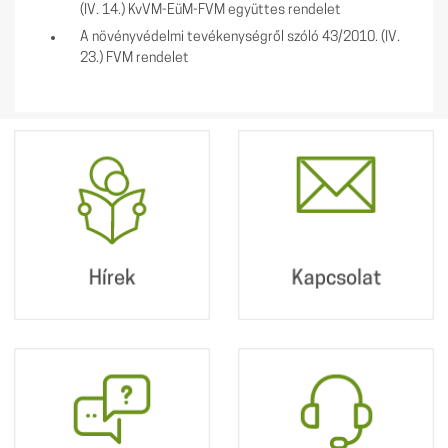
(IV. 14.) KvVM-EüM-FVM együttes rendelet
A növényvédelmi tevékenységről szóló 43/2010. (IV.
23.) FVM rendelet
Hírek
Kapcsolat
Postacímünk:
2360 Gyál, Kőrösi út
190.
Hírek
Kapcsolat
+36 29 340 010
info@dpmv.hu
Hibajelentés
Online
ügyfélszolgálat