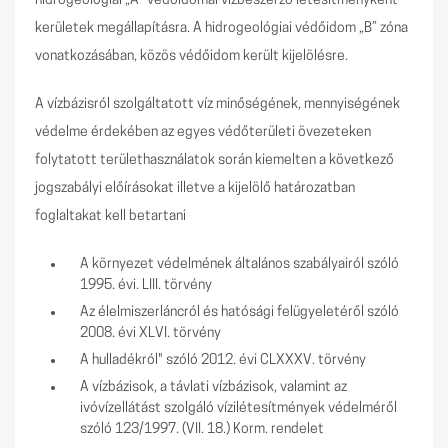
hidrogeológiai „A” védőidomai vízbeszerző létesítményként
kerületek megállapításra. A hidrogeológiai védőidom „B” zóna
vonatkozásában, közös védőidom került kijelölésre.
A vízbázisról szolgáltatott víz minőségének, mennyiségének
védelme érdekében az egyes védőterületi övezeteken
folytatott területhasználatok során kiemelten a következő
jogszabályi előírásokat illetve a kijelölő határozatban
foglaltakat kell betartani
A környezet védelmének általános szabályairól szóló
1995. évi. LIII. törvény
Az élelmiszerláncról és hatósági felügyeletéről szóló
2008. évi XLVI. törvény
A hulladékról" szóló 2012. évi CLXXXV. törvény
A vízbázisok, a távlati vízbázisok, valamint az
ivóvízellátást szolgáló vízilétesítmények védelméről
szóló 123/1997. (VII. 18.) Korm. rendelet