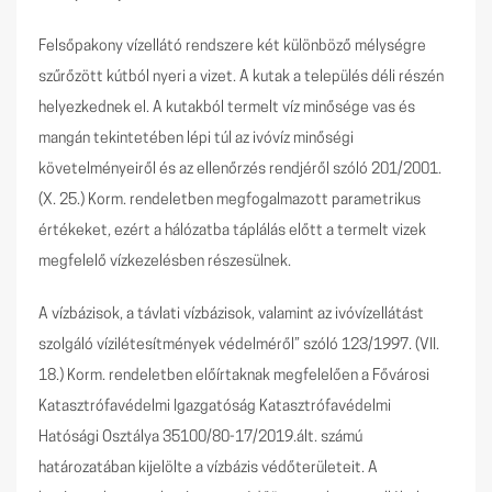
Felsőpakony vízellátó rendszere két különböző mélységre
szűrőzött kútból nyeri a vizet. A kutak a település déli részén
helyezkednek el. A kutakból termelt víz minősége vas és
mangán tekintetében lépi túl az ivóvíz minőségi
követelményeiről és az ellenőrzés rendjéről szóló 201/2001.
(X. 25.) Korm. rendeletben megfogalmazott parametrikus
értékeket, ezért a hálózatba táplálás előtt a termelt vizek
megfelelő vízkezelésben részesülnek.
A vízbázisok, a távlati vízbázisok, valamint az ivóvízellátást
szolgáló vízilétesítmények védelméről” szóló 123/1997. (VII.
18.) Korm. rendeletben előírtaknak megfelelően a Fővárosi
Katasztrófavédelmi Igazgatóság Katasztrófavédelmi
Hatósági Osztálya 35100/80-17/2019.ált. számú
határozatában kijelölte a vízbázis védőterületeit. A