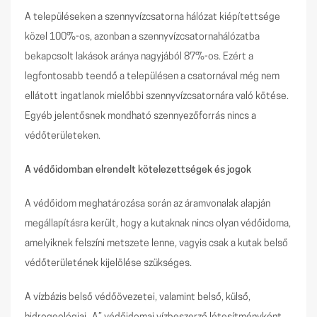
A településeken a szennyvízcsatorna hálózat kiépítettsége
közel 100%-os, azonban a szennyvízcsatornahálózatba
bekapcsolt lakások aránya nagyjából 87%-os. Ezért a
legfontosabb teendő a településen a csatornával még nem
ellátott ingatlanok mielőbbi szennyvízcsatornára való kötése.
Egyéb jelentősnek mondható szennyezőforrás nincs a
védőterületeken.
A védőidomban elrendelt kötelezettségek és jogok
A védőidom meghatározása során az áramvonalak alapján
megállapításra került, hogy a kutaknak nincs olyan védőidoma,
amelyiknek felszíni metszete lenne, vagyis csak a kutak belső
védőterületének kijelölése szükséges.
A vízbázis belső védőövezetei, valamint belső, külső,