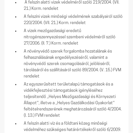
A felszín alatti vizek védelméről szóló 219/2004. (VII.
21.) Korm. rendelet
A felszíni vizek minőségi védelmének szabályairól szóló
220/2004. (VII. 21.) Korm. rendelet
A vizek mezőgazdasági eredetű
nitrogénszennyezéssel szembeni védelméről szóló
27/2006. (II. 7.) Korm. rendelet
A növényvédő szerek forgalomba hozatalának és
felhasználásának engedélyezéséről, valamint a
növényvédő szerek csomagolásáról, jelöléséről,
tárolásáról és szállításáról szóló 89/2004. (V. 15.) FVM
rendelet
Az egyszerűsített területalapú támogatások és a
vidékfejlesztési támogatások igényléséhez
teljesítendő ,,Helyes Mezőgazdasági és Környezeti
Állapot'', illetve a ,,Helyes Gazdálkodási Gyakorlat''
feltételrendszerének meghatározásáról szóló 4/2004.
(I. 13.) FVM rendelet
A felszín alatti víz és a földtani közeg minőségi
védelméhez szükséges határértékekről szóló 6/2009.