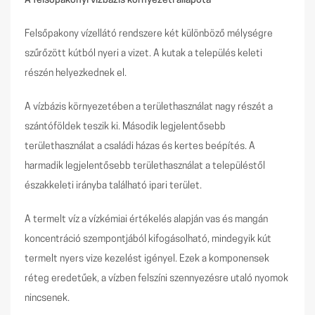
A felsőpakonyi vízbázis környezeti állapota
Felsőpakony vízellátó rendszere két különböző mélységre
szűrőzött kútból nyeri a vizet. A kutak a település keleti
részén helyezkednek el.
A vízbázis környezetében a területhasználat nagy részét a
szántóföldek teszik ki. Második legjelentősebb
területhasználat a családi házas és kertes beépítés. A
harmadik legjelentősebb területhasználat a településtől
északkeleti irányba található ipari terület.
A termelt víz a vízkémiai értékelés alapján vas és mangán
koncentráció szempontjából kifogásolható, mindegyik kút
termelt nyers vize kezelést igényel. Ezek a komponensek
réteg eredetűek, a vízben felszíni szennyezésre utaló nyomok
nincsenek.