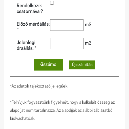
Rendelkezik
csatornával?
Előző mérőállás:
m3
*
Jelenlegi
m3
óraállás: *
*Az adatok tájékoztató jellegűek.
*Felhívjuk fogyasztóink figyelmét, hogy a kalkulált összeg az
alapdíjat nem tartalmazza. Az alapdíjak az alábbi táblázatból
kiolvashatóak.