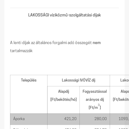
LAKOSSÁGI víziközmű-szolgáltatási díjak
A lenti díjak az általános forgalmi adó összegét
nem
tartalmazzák
Település
Lakossági IVÓVÍZ díj
Lako
Alapdíj
Fogyasztással
Alapd
[Ft/bekötés/hó]
arányos díj
[Ft/beköt
3
[Ft/m
]
Áporka
421,20
280,00
1093