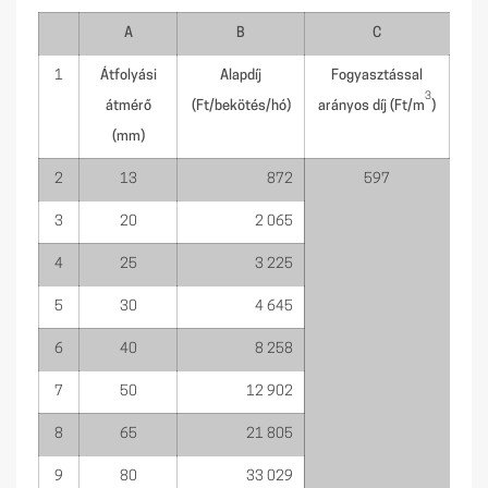
A
B
C
1
Átfolyási
Alapdíj
Fogyasztással
3
átmérő
(Ft/bekötés/hó)
arányos díj (Ft/m
)
(mm)
2
13
872
597
3
20
2 065
4
25
3 225
5
30
4 645
6
40
8 258
7
50
12 902
8
65
21 805
9
80
33 029