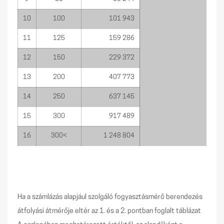
10
100
101 943
11
125
159 286
12
150
229 372
13
200
407 773
14
250
637 145
15
300
917 489
16
300<
1 248 804
Ha a számlázás alapjául szolgáló fogyasztásmérő berendezés
átfolyási átmérője eltér az 1. és a 2. pontban foglalt táblázat