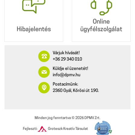
ügyfélszolgálat
Online
Hibajelentés
ügyfélszolgálat
Várjuk hívását!
+36 29 340 010
Küldje el üzenetét!
info@dpmv.hu
Postacímünk:
2360 Gyál, Kőrösi út 190.
Minden jog fenntartva ©
2026
DPMV Zrt.
Fejleszti:
Groteszk Kreatív Társulat