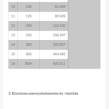
10
100
51 609
11
125
80 639
12
150
116 120
13
200
206 437
14
250
322 557
15
300
464 482
16
300<
632 211
2. Közműves szennyvízelvezetés és –tisztítás