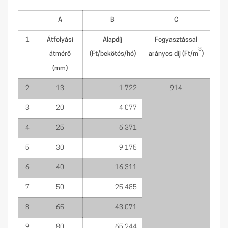
A
B
C
1
Átfolyási
Alapdíj
Fogyasztással
3
átmérő
(Ft/bekötés/hó)
arányos díj (Ft/m
)
(mm)
2
13
1 722
914
3
20
4 077
4
25
6 371
5
30
9 175
6
40
16 311
7
50
25 485
8
65
43 071
9
80
65 244