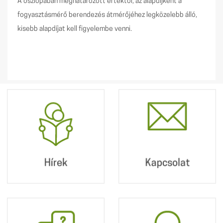
A oszlopában meghatározott értéktől, az alapdíjként a
fogyasztásmérő berendezés átmérőjéhez legközelebb álló,
kisebb alapdíjat kell figyelembe venni.
Hírek
Kapcsolat
Postacímünk:
2360 Gyál, Kőrösi út
190.
Hírek
Kapcsolat
+36 29 340 010
info@dpmv.hu
Hibajelentés
Online