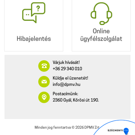
Hibajelentés
Online
ügyfélszolgálat
Online
Hibajelentés
ügyfélszolgálat
Várjuk hívását!
+36 29 340 010
Küldje el üzenetét!
info@dpmv.hu
Postacímünk:
2360 Gyál, Kőrösi út 190.
Minden jog fenntartva ©
2026
DPMV Zrt.