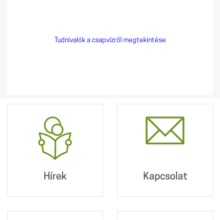
Tudnivalók a csapvízről megtekintése
Hírek
Kapcsolat
Postacímünk:
2360 Gyál, Kőrösi út
190.
Hírek
Kapcsolat
+36 29 340 010
info@dpmv.hu