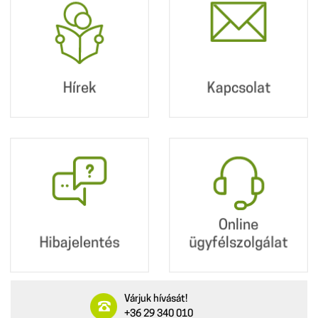
Hírek
Kapcsolat
Postacímünk:
2360 Gyál, Kőrösi út
190.
Hírek
Kapcsolat
+36 29 340 010
info@dpmv.hu
Hibajelentés
Online
ügyfélszolgálat
Online
Hibajelentés
ügyfélszolgálat
Várjuk hívását!
+36 29 340 010