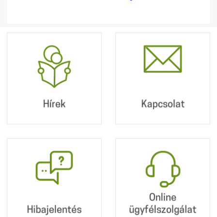
Hírek
Kapcsolat
Postacímünk:
2360 Gyál, Kőrösi út
190.
Hírek
Kapcsolat
+36 29 340 010
info@dpmv.hu
Hibajelentés
Online
ügyfélszolgálat
Online
Hibajelentés
ügyfélszolgálat