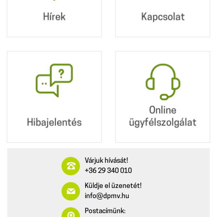
2360 Gyál, Kőrösi út
190.
Hírek
Kapcsolat
+36 29 340 010
info@dpmv.hu
Hibajelentés
Online
ügyfélszolgálat
Online
Hibajelentés
ügyfélszolgálat
Várjuk hívását!
+36 29 340 010
Küldje el üzenetét!
info@dpmv.hu
Postacímünk: