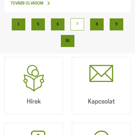
TOVÁBB OLVASOM
1
5
6
7
8
9
55
Hírek
Kapcsolat
Postacímünk:
2360 Gyál, Kőrösi út
190.
Hírek
Kapcsolat
+36 29 340 010
info@dpmv.hu
Hibajelentés
Online