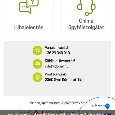
ügyfélszolgálat
Online
Hibajelentés
ügyfélszolgálat
Várjuk hívását!
+36 29 340 010
Küldje el üzenetét!
info@dpmv.hu
Postacímünk:
2360 Gyál, Kőrösi út 190.
Minden jog fenntartva ©
2026
DPMV Zrt.
Fejleszti:
Groteszk Kreatív Társulat