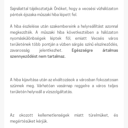
Sajnálattal tájékoztatjuk Önöket, hogy a vecsési vízhálózaton
péntek éjszaka műszaki hiba lépett fel.
A hiba észlelése után szakembereink a helyreállítást azonnal
megkezdték. A műszaki hiba következtében a hálózaton
nyomáskülönbségek léptek föl, emiatt Vecsés város
területének több pontján a vízben sárgás színű elszíneződés,
zavarosság jelentkezhet.
Egészségre ártalmas
szennyeződést nem tartalmaz.
A hiba kijavítása után az elváltozások a városban fokozatosan
szünnek meg. Várhatóan vasárnap reggelre a város teljes
területén helyreáll a vízszolgáltatás.
Az okozott kellemetlenségek miatt türelmüket, és
megértésüket kérjük.