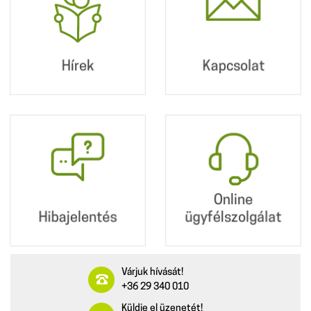
Postacímünk:
2360 Gyál, Kőrösi út
190.
Hírek
Kapcsolat
+36 29 340 010
info@dpmv.hu
Hibajelentés
Online
ügyfélszolgálat
Online
Hibajelentés
ügyfélszolgálat
Várjuk hívását!
+36 29 340 010
Küldje el üzenetét!